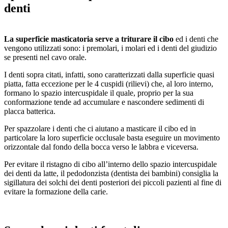
denti
La superficie masticatoria serve a triturare il cibo
ed i denti che
vengono utilizzati sono: i premolari, i molari ed i denti del giudizio
se presenti nel cavo orale.
I denti sopra citati, infatti, sono caratterizzati dalla superficie quasi
piatta, fatta eccezione per le 4 cuspidi (rilievi) che, al loro interno,
formano lo spazio intercuspidale il quale, proprio per la sua
conformazione tende ad accumulare e nascondere sedimenti di
placca batterica.
Per spazzolare i denti che ci aiutano a masticare il cibo ed in
particolare la loro superficie occlusale basta eseguire un movimento
orizzontale dal fondo della bocca verso le labbra e viceversa.
Per evitare il ristagno di cibo all’interno dello spazio intercuspidale
dei denti da latte, il pedodonzista (dentista dei bambini) consiglia la
sigillatura dei solchi dei denti posteriori dei piccoli pazienti al fine di
evitare la formazione della carie.