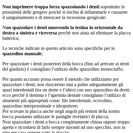
Non imprimere troppa forza spazzolando i denti
soprattutto in
prossimità delle gengive poiché si rischia di infiammarle e causarne
il sanguinamento e di innescare la recessione gengivale;
N
on spazzolare i denti muovendo la testina in orizzontale da
destra a sinistra e viceversa
perchè non aiuta ad eliminare la placca
batterica;
Le tecniche indicate in questo articolo sono specifiche per lo
spazzolino manuale
;
Per spazzolare i denti posteriori della bocca (fino ad arrivare ai denti
del giudizio) è consigliato l’utilizzo dello spazzolino monociuffo;
Per quanto accurato possa essere il metodo che utilizziamo per
spazzolare i denti, non riusciremo mai a pulire adeguatamente gli
spazi interdentali (tra un dente e l’altro) con uno spazzolino da denti;
ecco perché il dentista e l’igienista dentale consigliano l’utilizzo di
strumenti più appropriati come: filo interdentale, scovolino,
spazzolino interprossimale e idropulsore;
Per scovare la placca anche negli angoli più remoti della nostra
bocca possiamo utilizzare le pastiglie rivelatrici di placca;
Non spazzolare i denti a bocca completamente chiusa oppure troppo
aperta e ricordarsi di farlo sempre davanti ad uno specchio, non in
giro per casa oppure sotto la doccia;