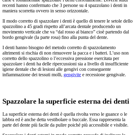
recenti hanno confermato che 3 persone su 4 spazzolano i denti in
maniera scorretta ovvero in senso orizzontale.
Il modo corretto di spazzolare i denti è quello di tenere le setole dello
spazzolino a 45 gradi rispetto all’arcata dentale producendo un
movimento verticale che va “dal rosso al bianco” cioè partendo dal
bordo gengivale (la parte rosa) fino alla punta del dente.
I denti hanno bisogno del metodo corretto di spazzolamento
altrimenti si rischia di non rimuovere la pacca e i batteri. L’uso non
corretto dello spazzolino o l’eccessiva pressione esercitata per
spazzolare i denti ha delle ripercussioni sia a livello di insufficiente
igiene dentale che di lesioni alle gengivi con conseguente
infiammazione dei tessuti molli,
gengivite
e recessione gengivale.
Spazzolare la superficie esterna dei denti
La superficie esterna dei denti è quella rivolta verso le guance o le
labbra ed è anche detta vestibolare o buccale. Essa rappresenta la
parte del dente più facile da pulire poiché più accessibile e visibile.