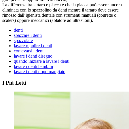
La differenza tra tartaro e placca è che la placca può essere ancora
eliminata con lo spazzolino da denti mentre il tartaro deve essere
rimosso dall’igienista dentale con strumenti manuali (courette o
scalers) oppure meccanici (ablatore ad ultrasuoni).
denti
spazzare i denti
spazzolare
lavare o pulire i denti
comevarsi i denti
lavare i denti disegno
quando iniziare a lavare i denti
lavare i denti bambini
lavare i denti dopo mangiato
I Più Letti