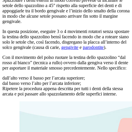
Spazzolare i denti esterni in modo corretto prevede di inclinare le
setole dello spazzolino a 45° rispetto alla superficie dei denti e di
appoggiarle tra il bordo gengivale e l’inizio dello smalto della corona
in modo che alcune setole possano arrivare fin sotto il margine
gengivale.
In questa posizione, eseguire 3 o 4 movimenti rotatori senza spostare
la testina dello spazzolino bensì facendo in modo che a roteare siano
solo le setole che, così facendo, disgregano la placca all’interno del
solco gengivale (causa di carie,
gengivite
e
parodontite
).
Con il movimento del polso ruotare la testina dello spazzolino “dal
rosso al bianco” (tecnica a rullo) ovvero dalla gengiva verso il dente
per asportare il materiale smosso precedentemente. Nello specifico:
dall’alto verso il basso per l’arcata superiore;
dal basso verso l’alto per l’arcata inferiore;
Ripetere la procedura appena descritta per tutti i denti della stessa
arcata e poi passare allo spazzolamento delle superfici interne.