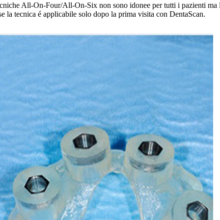
cniche All-On-Four/All-On-Six non sono idonee per tutti i pazienti ma l
 se la tecnica é applicabile solo dopo la prima visita con DentaScan.