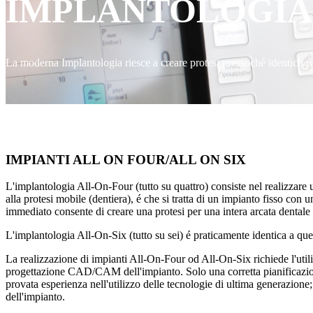
IMPLANTOLOGIA
La moderna Implantologia riesce a creare protesi pressochè identiche a
IMPIANTI ALL ON FOUR/ALL ON SIX
L'implantologia All-On-Four (tutto su quattro) consiste nel realizzare un
alla protesi mobile (dentiera), é che si tratta di un impianto fisso co
immediato consente di creare una protesi per una intera arcata dentale 
L'implantologia All-On-Six (tutto su sei) é praticamente identica a quel
La realizzazione di impianti All-On-Four od All-On-Six richiede l'utili
progettazione CAD/CAM dell'impianto. Solo una corretta pianificazione 
provata esperienza nell'utilizzo delle tecnologie di ultima generazion
dell'impianto.