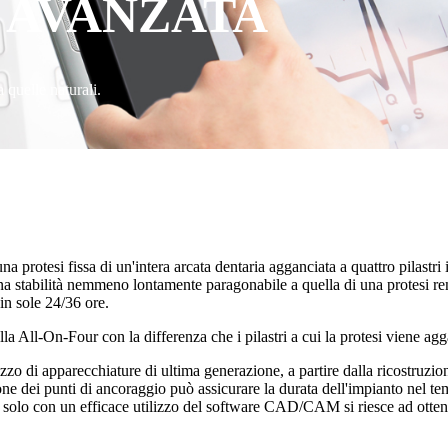
 AVANZATA
 quelle naturali.
a protesi fissa di un'intera arcata dentaria agganciata a quattro pilastri 
n una stabilità nemmeno lontamente paragonabile a quella di una protesi r
in sole 24/36 ore.
la All-On-Four con la differenza che i pilastri a cui la protesi viene ag
zzo di apparecchiature di ultima generazione, a partire dalla ricostruzio
dei punti di ancoraggio può assicurare la durata dell'impianto nel temp
e; solo con un efficace utilizzo del software CAD/CAM si riesce ad otten