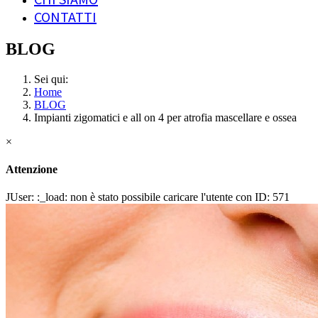
CONTATTI
BLOG
Sei qui:
Home
BLOG
Impianti zigomatici e all on 4 per atrofia mascellare e ossea
×
Attenzione
JUser: :_load: non è stato possibile caricare l'utente con ID: 571