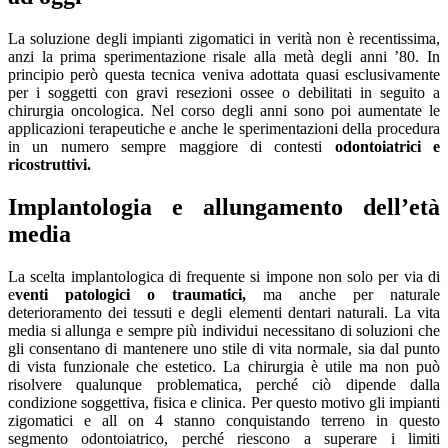
La soluzione degli impianti zigomatici in verità non è recentissima,
anzi la prima sperimentazione risale alla metà degli anni ’80. In
principio però questa tecnica veniva adottata quasi esclusivamente
per i soggetti con gravi resezioni ossee o debilitati in seguito a
chirurgia oncologica. Nel corso degli anni sono poi aumentate le
applicazioni terapeutiche e anche le sperimentazioni della procedura
in un numero sempre maggiore di contesti
odontoiatrici e
ricostruttivi.
Implantologia e allungamento dell’età
media
La scelta implantologica di frequente si impone non solo per via di
e
venti patologici o traumatici,
ma anche per naturale
deterioramento dei tessuti e degli elementi dentari naturali. La vita
media si allunga e sempre più individui necessitano di soluzioni che
gli consentano di mantenere uno stile di vita normale, sia dal punto
di vista funzionale che estetico. La chirurgia è utile ma non può
risolvere qualunque problematica, perché ciò dipende dalla
condizione soggettiva, fisica e clinica. Per questo motivo gli impianti
zigomatici e all on 4 stanno conquistando terreno in questo
segmento odontoiatrico, perché riescono a superare i limiti