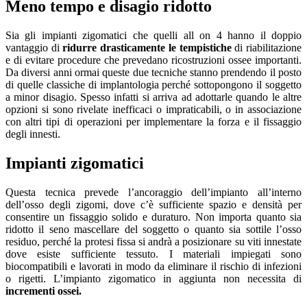
Meno tempo e disagio ridotto
Sia gli impianti zigomatici che quelli all on 4 hanno il doppio
vantaggio di
ridurre drasticamente le tempistiche
di riabilitazione
e di evitare procedure che prevedano ricostruzioni ossee importanti.
Da diversi anni ormai queste due tecniche stanno prendendo il posto
di quelle classiche di implantologia perché sottopongono il soggetto
a minor disagio. Spesso infatti si arriva ad adottarle quando le altre
opzioni si sono rivelate inefficaci o impraticabili, o in associazione
con altri tipi di operazioni per implementare la forza e il fissaggio
degli innesti.
Impianti zigomatici
Questa tecnica prevede l’ancoraggio dell’impianto all’interno
dell’osso degli zigomi, dove c’è sufficiente spazio e densità per
consentire un fissaggio solido e duraturo. Non importa quanto sia
ridotto il seno mascellare del soggetto o quanto sia sottile l’osso
residuo, perché la protesi fissa si andrà a posizionare su viti innestate
dove esiste sufficiente tessuto. I materiali impiegati sono
biocompatibili e lavorati in modo da eliminare il rischio di infezioni
o rigetti. L’impianto zigomatico in aggiunta non necessita di
incrementi ossei.