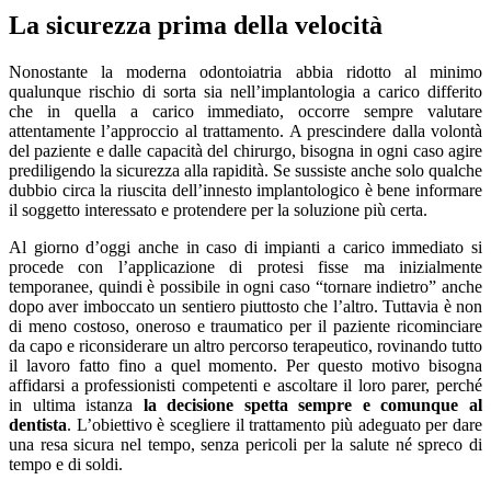
La sicurezza prima della velocità
Nonostante la moderna odontoiatria abbia ridotto al minimo
qualunque rischio di sorta sia nell’implantologia a carico differito
che in quella a carico immediato, occorre sempre valutare
attentamente l’approccio al trattamento. A prescindere dalla volontà
del paziente e dalle capacità del chirurgo, bisogna in ogni caso agire
prediligendo la sicurezza alla rapidità. Se sussiste anche solo qualche
dubbio circa la riuscita dell’innesto implantologico è bene informare
il soggetto interessato e protendere per la soluzione più certa.
Al giorno d’oggi anche in caso di impianti a carico immediato si
procede con l’applicazione di protesi fisse ma inizialmente
temporanee, quindi è possibile in ogni caso “tornare indietro” anche
dopo aver imboccato un sentiero piuttosto che l’altro. Tuttavia è non
di meno costoso, oneroso e traumatico per il paziente ricominciare
da capo e riconsiderare un altro percorso terapeutico, rovinando tutto
il lavoro fatto fino a quel momento. Per questo motivo bisogna
affidarsi a professionisti competenti e ascoltare il loro parer, perché
in ultima istanza
la decisione spetta sempre e comunque al
dentista
. L’obiettivo è scegliere il trattamento più adeguato per dare
una resa sicura nel tempo, senza pericoli per la salute né spreco di
tempo e di soldi.