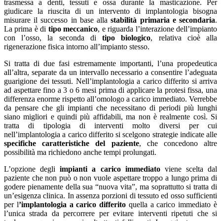
trasmessa a denti, tessuti e ossa durante la masticazione. Per
giudicare la riuscita di un intervento di implantologia bisogna
misurare il successo in base alla
stabilità primaria e secondaria
.
La prima è di
tipo meccanico
, e riguarda l’interazione dell’impianto
con l’osso, la seconda di
tipo biologico
, relativa cioè alla
rigenerazione fisica intorno all’impianto stesso.
Si tratta di due fasi estremamente importanti, l’una propedeutica
all’altra, separate da un intervallo necessario a consentire l’adeguata
guarigione dei tessuti. Nell’implantologia a carico differito si arriva
ad aspettare fino a 3 o 6 mesi prima di applicare la protesi fissa, una
differenza enorme rispetto all’omologo a carico immediato. Verrebbe
da pensare che gli impianti che necessitano di periodi più lunghi
siano migliori e quindi più affidabili, ma non è realmente così. Si
tratta di tipologia di interventi molto diversi per cui
nell’implantologia a carico differito si scelgono strategie indicate alle
specifiche caratteristiche del paziente
, che concedono altre
possibilità ma richiedono anche tempi prolungati.
L’opzione degli
impianti a carico immediato
viene scelta dal
paziente che non può o non vuole aspettare troppo a lungo prima di
godere pienamente della sua “nuova vita”, ma soprattutto si tratta di
un’esigenza clinica. In assenza porzioni di tessuto ed osso sufficienti
per l
’implantologia a carico differito
quella a carico immediato è
l’unica strada da percorrere per evitare interventi ripetuti che si