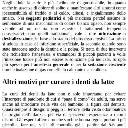
Negli adulti la carie è più facilmente diagnosticabile, in quanto
anche in assenza di dolore di solito si manifestano altri sintomi come
ipersensibilità al freddo o al caldo, alitosi, e ingiallimento dello
smalto. Nei
soggetti pediatrici
è più insidiosa perché assume le
sembianze di una macchiolina di colore bianco opaco, non sempre
visibile ad un occhio non esperto. I trattamenti terapeutici
conservativi sono quelli tradizionali, vale a dire
otturazione o
devitalizzazione
, in base allo stadio del processo erosivo. La prima
si adotta in caso di infezione superficiale, la seconda quando sono
state intaccate anche la dentina e la polpa. Si tratta di due interventi
che richiedono l’anestesia, e trattandosi di piccoli pazienti a volte
l’iniezione locale può non essere la soluzione più indicata. Si opta
più spesso per l’
anestesia general
e o per la
sedazione cosciente
tramite inalazione di gas con effetto calmante e ansiolitico.
Altri motivi per curare i denti da latte
La cura dei denti da latte non è solo importante per evitare
l’insorgere di patologie di cui si “paga il conto” da adulti, ma serve
anche ad introdurre nella vita del bambino la figura del dentista.
Quasi sempre il disagio o peggio il terrore della visita odontoiatrica
ha origini nell’infanzia, per via di spiacevoli esperienze o ricordi
distorti. Gli esperti affermano che sarebbe buona regola portare i più
piccoli a fare una visita di controllo già a partire dai 5-6 anni,