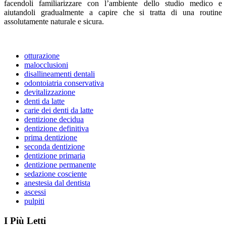
facendoli familiarizzare con l’ambiente dello studio medico e
aiutandoli gradualmente a capire che si tratta di una routine
assolutamente naturale e sicura.
otturazione
malocclusioni
disallineamenti dentali
odontoiatria conservativa
devitalizzazione
denti da latte
carie dei denti da latte
dentizione decidua
dentizione definitiva
prima dentizione
seconda dentizione
dentizione primaria
dentizione permanente
sedazione cosciente
anestesia dal dentista
ascessi
pulpiti
I Più Letti