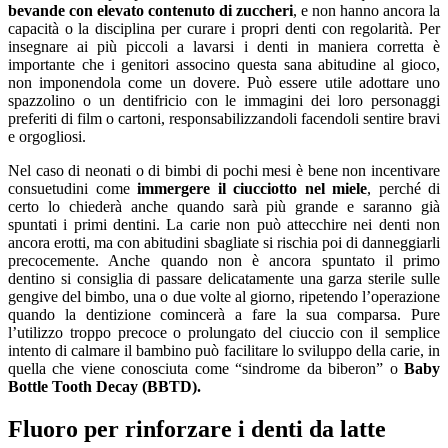
bevande con elevato contenuto di zuccheri
, e non hanno ancora la
capacità o la disciplina per curare i propri denti con regolarità. Per
insegnare ai più piccoli a lavarsi i denti in maniera corretta è
importante che i genitori associno questa sana abitudine al gioco,
non imponendola come un dovere. Può essere utile adottare uno
spazzolino o un dentifricio con le immagini dei loro personaggi
preferiti di film o cartoni, responsabilizzandoli facendoli sentire bravi
e orgogliosi.
Nel caso di neonati o di bimbi di pochi mesi è bene non incentivare
consuetudini come
immergere il ciucciotto nel miele
, perché di
certo lo chiederà anche quando sarà più grande e saranno già
spuntati i primi dentini. La carie non può attecchire nei denti non
ancora erotti, ma con abitudini sbagliate si rischia poi di danneggiarli
precocemente. Anche quando non è ancora spuntato il primo
dentino si consiglia di passare delicatamente una garza sterile sulle
gengive del bimbo, una o due volte al giorno, ripetendo l’operazione
quando la dentizione comincerà a fare la sua comparsa. Pure
l’utilizzo troppo precoce o prolungato del ciuccio con il semplice
intento di calmare il bambino può facilitare lo sviluppo della carie, in
quella che viene conosciuta come “sindrome da biberon” o
Baby
Bottle Tooth Decay (BBTD).
Fluoro per rinforzare i denti da latte